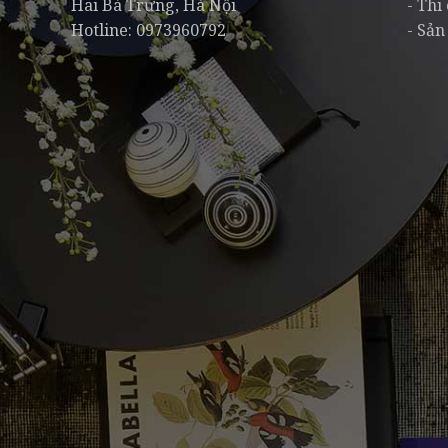
Hai Bà Trưng, Hà Nội
- Thi
Hotline: 0973960792
- Sản