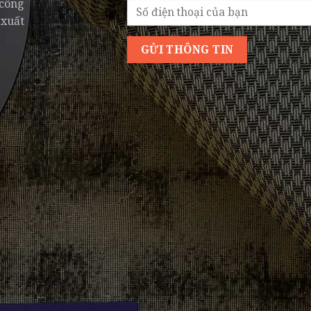
 công
 xuất