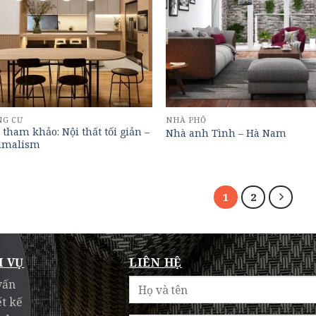
NG CƯ
NHÀ PHỐ
tham khảo: Nội thất tối giản –
Nhà anh Tình – Hà Nam
imalism
1
2
H VỤ
LIÊN HỆ
vấn
ết kế