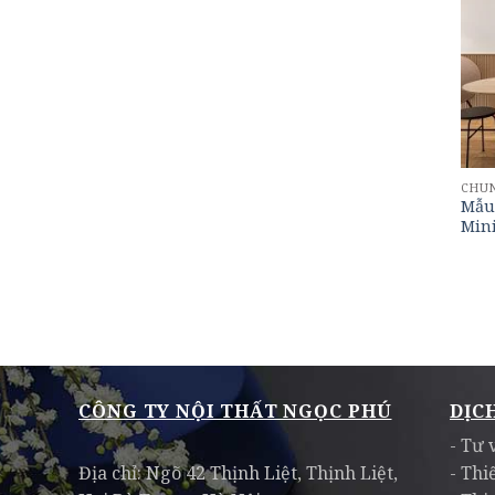
CHU
Mẫu 
Min
CÔNG TY NỘI THẤT NGỌC PHÚ
DỊC
- Tư 
Địa chỉ: Ngõ 42 Thịnh Liệt, Thịnh Liệt,
- Thi