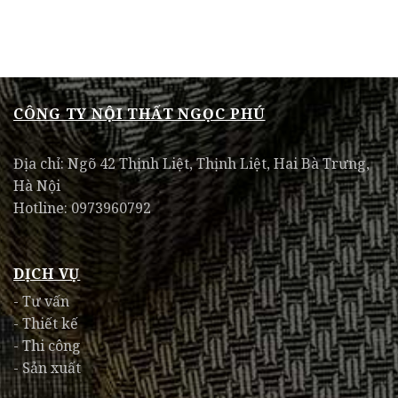
CÔNG TY NỘI THẤT NGỌC PHÚ
Địa chỉ: Ngõ 42 Thịnh Liệt, Thịnh Liệt, Hai Bà Trưng,
Hà Nội
Hotline: 0973960792
DỊCH VỤ
- Tư vấn
- Thiết kế
- Thi công
- Sản xuất