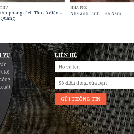
 THỰ
NHÀ PHỐ
 thự phong cách Tân cổ điển –
Nhà anh Tình – Hà Nam
 Quang
H VỤ
LIÊN HỆ
vấn
ết kế
 công
 xuất