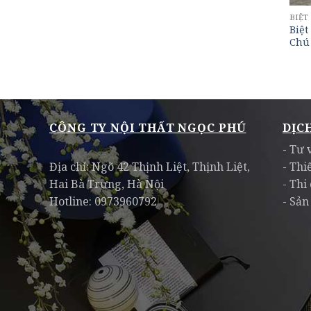
BIỆT
Biệt
Chú
CÔNG TY NỘI THẤT NGỌC PHÚ
DỊC
- Tư 
Địa chỉ: Ngõ 42 Thịnh Liệt, Thịnh Liệt,
- Thi
Hai Bà Trưng, Hà Nội
- Thi
Hotline: 0973960792
- Sản