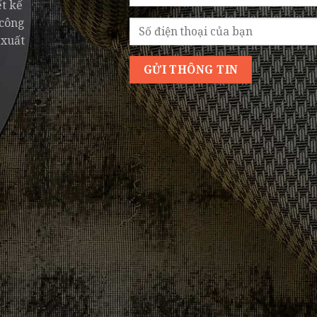
ết kế
 công
 xuất