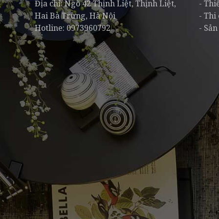
Địa chỉ: Ngõ 42 Thịnh Liệt, Thịnh Liệt,
- Thi
Hai Bà Trưng, Hà Nội
- Thi
Hotline: 0973960792
- Sản